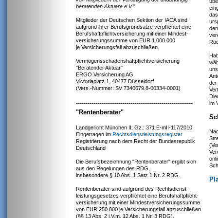
übe
beratenden Aktuare e.V.
"
ein
das
Mitglieder der Deutschen Sektion der IACA sind
urs
aufgrund ihrer Berufsgrundsätze verpflichtet eine
den
Berufshaftpflichtversicherung mit einer Mindest-
ver
versicherungssumme von EUR 1.000.000
Rüc
je Versicherungsfall abzuschließen.
Hab
Vermögensschadenshaftpflichtversicherung
wäh
"Beratender Aktuar"
uns
ERGO Versicherung AG
Ant
Victoriaplatz 1, 40477 Düsseldorf
der
(Vers.-Nummer: SV 7340679.8-00334-0001)
Ver
Die
------------------------------------------------------------
im 
"Rentenberater"
Sc
Landgericht München II; Gz.: 371 E-mII-117/2010
Nac
Eingetragen im
Rechtsdienstleistungsregister
Str
Registrierung nach dem Recht der Bundesrepublik
(Ve
Deutschland
Ver
onl
Die Berufsbezeichnung "Rentenberater" ergibt sich
Sch
aus den Regelungen des RDG,
insbesondere § 10 Abs. 1 Satz 1 Nr. 2 RDG.
Pl
Rentenberater sind aufgrund des Rechtsdienst-
leistungsgesetzes verpflichtet eine Berufshaftpflicht-
versicherung mit einer Mindestversicherungssumme
von EUR 250.000 je Versicherungsfall abzuschließen
(§§ 13 Abs. 2 i.V.m. 12 Abs. 1 Nr. 3 RDG).