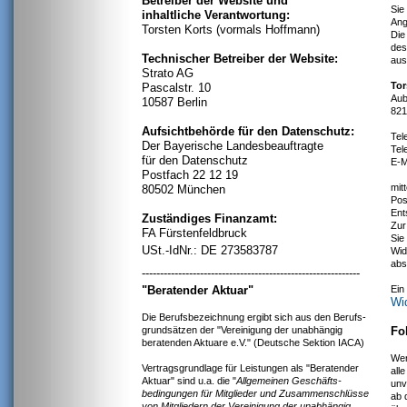
Betreiber der Website und
Sie
inhaltliche Verantwortung:
Ang
Torsten Korts (vormals Hoffmann)
Die
des
Technischer Betreiber der Website:
aus
Strato AG
Tor
Pascalstr. 10
Aub
10587 Berlin
821
Aufsichtbehörde für den Datenschutz:
Tel
Der Bayerische Landesbeauftragte
Tel
für den Datenschutz
E-M
Postfach 22 12 19
mit
80502 München
Pos
Ent
Zuständiges Finanzamt:
Zur
FA Fürstenfeldbruck
Sie
USt.-IdNr.: DE
273583787
Wid
abs
------------------------------------------------------------
"Beratender Aktuar"
Ein
Wi
Die Berufsbezeichnung ergibt sich aus den Berufs-
grundsätzen der "Vereinigung der unabhängig
Fo
beratenden Aktuare e.V." (Deutsche Sektion IACA)
Wen
Vertragsgrundlage für Leistungen als "Beratender
all
Aktuar" sind u.a. die "
Allgemeinen Geschäfts-
unv
bedingungen für Mitglieder und Zusammenschlüsse
ab 
von Mitgliedern der Vereinigung der unabhängig