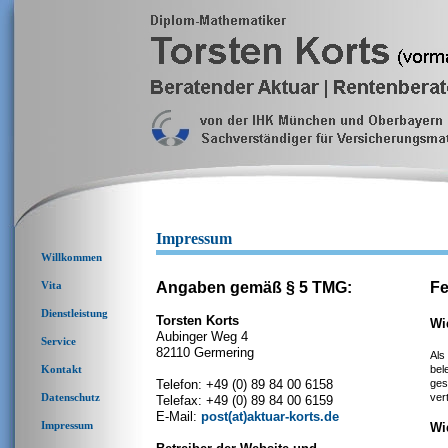
Impressum
Willkommen
Vita
Angaben gemäß § 5 TMG:
Fe
Dienstleistung
Torsten Korts
Wi
Aubinger Weg 4
Service
82110 Germering
Als
Kontakt
bel
Telefon: +49 (0) 89 84 00 6158
ges
Datenschutz
ver
Telefax: +49 (0) 89 84 00 6159
E-Mail:
post(at)aktuar-korts.de
Impressum
Wi